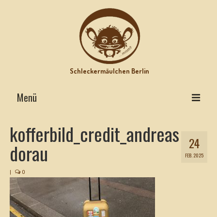
Schleckermäulchen Berlin
Menü
Interviews on Top
kofferbild_credit_andreas
24
Lecker Urlaub
dorau
FEB. 2025
Star-Rezepte
|
0
Motz-Ecke
Hits mit Biss