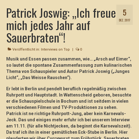
Patrick Joswig: „Ich freue
5
mich jedes Jahr auf
DEZ. 2017
Sauerbraten“!
Veröffentlicht in:
Interviews on Top
|
0
Musik und Essen passen zusammen, wie… „Arsch auf Eimer“,
so lautet die spontane Zusammenfassung zum kulinarischen
Thema von Schauspieler und Autor Patrick Joswig („Junges
Licht“, „Das Weisse Rauschen“).
Er lebt in Berlin und pendelt beruflich regelmäßig zwischen
Ruhrpott und Hauptstadt.
In Wattenscheid geboren, besuchte
er die Schauspielschule in Bochum und ist seitdem in vielen
verschiedenen Filmen und TV-Produktionen zu sehen.
Patrick ist ne richtige Ruhrpott-Jung, aber kein Karnevals-
Jeck. Das und einiges mehr erfuhr ich bei unserem Interview
am 11.11. (für alle Nichtjecken, da beginnt die Karnevalszeit).
Da traf ich ihn in einer gemütlichen Eck-Stube in Berlin. Hier
plauderten wir über Currywurst zum Frühstück, Sauerbraten