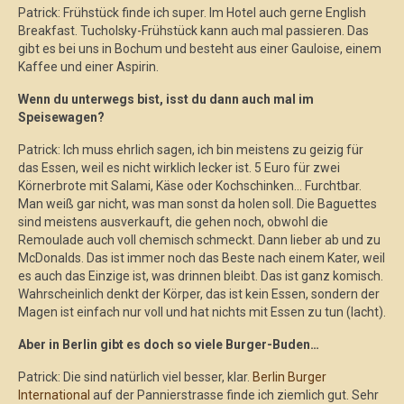
Patrick: Frühstück finde ich super. Im Hotel auch gerne English
Breakfast. Tucholsky-Frühstück kann auch mal passieren. Das
gibt es bei uns in Bochum und besteht aus einer Gauloise, einem
Kaffee und einer Aspirin.
Wenn du unterwegs bist, isst du dann auch mal im
Speisewagen?
Patrick: Ich muss ehrlich sagen, ich bin meistens zu geizig für
das Essen, weil es nicht wirklich lecker ist. 5 Euro für zwei
Körnerbrote mit Salami, Käse oder Kochschinken… Furchtbar.
Man weiß gar nicht, was man sonst da holen soll. Die Baguettes
sind meistens ausverkauft, die gehen noch, obwohl die
Remoulade auch voll chemisch schmeckt. Dann lieber ab und zu
McDonalds. Das ist immer noch das Beste nach einem Kater, weil
es auch das Einzige ist, was drinnen bleibt. Das ist ganz komisch.
Wahrscheinlich denkt der Körper, das ist kein Essen, sondern der
Magen ist einfach nur voll und hat nichts mit Essen zu tun (lacht).
Aber in Berlin gibt es doch so viele Burger-Buden…
Patrick: Die sind natürlich viel besser, klar.
Berlin Burger
International
auf der Pannierstrasse finde ich ziemlich gut. Sehr