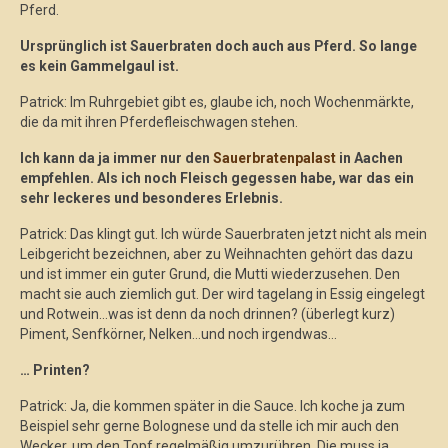
Pferd.
Ursprünglich ist Sauerbraten doch auch aus Pferd. So lange
es kein Gammelgaul ist.
Patrick: Im Ruhrgebiet gibt es, glaube ich, noch Wochenmärkte,
die da mit ihren Pferdefleischwagen stehen.
Ich kann da ja immer nur den
Sauerbratenpalast
in Aachen
empfehlen. Als ich noch Fleisch gegessen habe, war das ein
sehr leckeres und besonderes Erlebnis.
Patrick: Das klingt gut. Ich würde Sauerbraten jetzt nicht als mein
Leibgericht bezeichnen, aber zu Weihnachten gehört das dazu
und ist immer ein guter Grund, die Mutti wiederzusehen. Den
macht sie auch ziemlich gut. Der wird tagelang in Essig eingelegt
und Rotwein…was ist denn da noch drinnen? (überlegt kurz)
Piment, Senfkörner, Nelken…und noch irgendwas…
… Printen?
Patrick: Ja, die kommen später in die Sauce. Ich koche ja zum
Beispiel sehr gerne Bolognese und da stelle ich mir auch den
Wecker, um den Topf regelmäßig umzurühren. Die muss ja