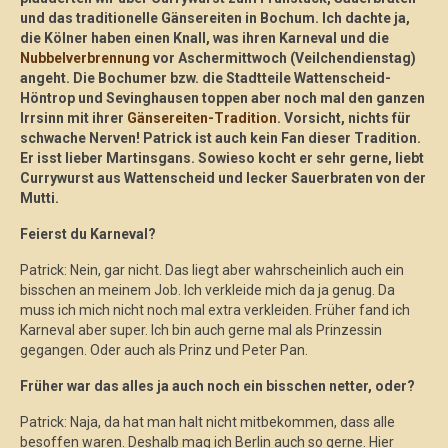
und das traditionelle Gänsereiten in Bochum. Ich dachte ja,
die Kölner haben einen Knall, was ihren Karneval und die
Nubbelverbrennung
vor Aschermittwoch (Veilchendienstag)
angeht. Die Bochumer bzw. die Stadtteile Wattenscheid-
Höntrop und Sevinghausen toppen aber noch mal den ganzen
Irrsinn mit ihrer
Gänsereiten-Tradition
. Vorsicht, nichts für
schwache Nerven! Patrick ist auch kein Fan dieser Tradition.
Er isst lieber Martinsgans. Sowieso kocht er sehr gerne, liebt
Currywurst aus Wattenscheid und lecker Sauerbraten von der
Mutti.
Feierst du Karneval?
Patrick: Nein, gar nicht. Das liegt aber wahrscheinlich auch ein
bisschen an meinem Job. Ich verkleide mich da ja genug. Da
muss ich mich nicht noch mal extra verkleiden. Früher fand ich
Karneval aber super. Ich bin auch gerne mal als Prinzessin
gegangen. Oder auch als Prinz und Peter Pan.
Früher war das alles ja auch noch ein bisschen netter, oder?
Patrick: Naja, da hat man halt nicht mitbekommen, dass alle
besoffen waren. Deshalb mag ich Berlin auch so gerne. Hier