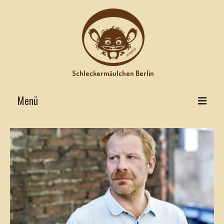
Schleckermäulchen Berlin
Menü
Interviews on Top
Lecker Urlaub
Star-Rezepte
Motz-Ecke
Hits mit Biss