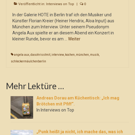
Veröffentlicht in:
Interviews on Top
|
0
In der Galerie HOTE in Berlin traf ich den Musiker und
Künstler Florian Kreier (Heiner Hendrix, Aloa Input) aus
München zum Interview. Unter seinem Pseudonym
Angela Aux spielte er an diesem Abend ein Konzert in
kleiner Runde, bevor es am …
Weiter
angela aux
,
dasohrisstmit
,
interview
,
kochen
,
münchen
,
musik
,
schleckermäulchenberlin
Mehr Lektüre …
Andreas Dorau am Küchentisch: „Ich mag
Brötchen mit Pfiff“.
In Interviews on Top
„Punk heißt ja nicht, ich mache das, was ich