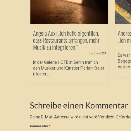
ependent?
Angela Aux: „Ich hoffe eigentlich,
Andre
dass Restaurants anfangen, mehr
„Ich m
Musik zu integrieren.“
17/08/2018
05/06/2023
ist es
Es war 
logne Fest
Begegn
In der Galerie HOTE in Berlin traf ich
hatten 
den Musiker und Künstler Florian Kreier
(Heiner...
Schreibe einen Kommentar
Deine E-Mail-Adresse wird nicht veröffentlicht.
Erforder
Kommentar
*