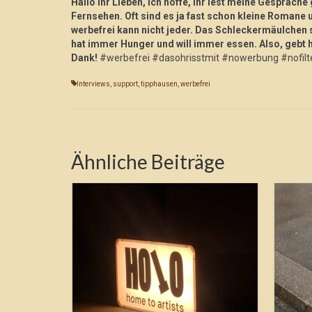
Hallo Ihr Lieben, ich hoffe, ihr lest meine Gespräc
Fernsehen. Oft sind es ja fast schon kleine Romane u
werbefrei kann nicht jeder. Das Schleckermäulchen s
hat immer Hunger und will immer essen. Also, gebt 
Dank!
#werbefrei #dasohrisstmit #nowerbung #nofilt
Interviews
,
support
,
tipphausen
,
werbefrei
Ähnliche Beiträge