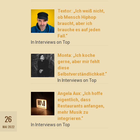
Textor: „Ich weiß nicht,
ob Mensch Hiphop
braucht, aber ich
brauche es auf jeden
Fall.“
In Interviews on Top
Monta: „Ich koche
gerne, aber mir fehlt
diese
Selbstverständlichkeit.“
In Interviews on Top
Angela Aux: „Ich hoffe
eigentlich, dass
Restaurants anfangen,
mehr Musik zu
26
integrieren.“
In Interviews on Top
MAI 2022