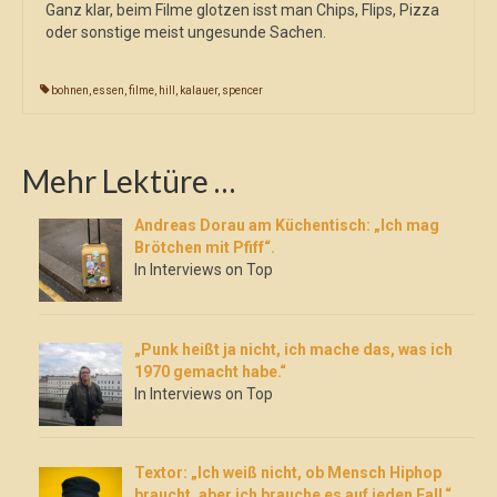
Ganz klar, beim Filme glotzen isst man Chips, Flips, Pizza
oder sonstige meist ungesunde Sachen.
bohnen
,
essen
,
filme
,
hill
,
kalauer
,
spencer
Mehr Lektüre …
Andreas Dorau am Küchentisch: „Ich mag
Brötchen mit Pfiff“.
In Interviews on Top
„Punk heißt ja nicht, ich mache das, was ich
1970 gemacht habe.“
In Interviews on Top
Textor: „Ich weiß nicht, ob Mensch Hiphop
braucht, aber ich brauche es auf jeden Fall.“