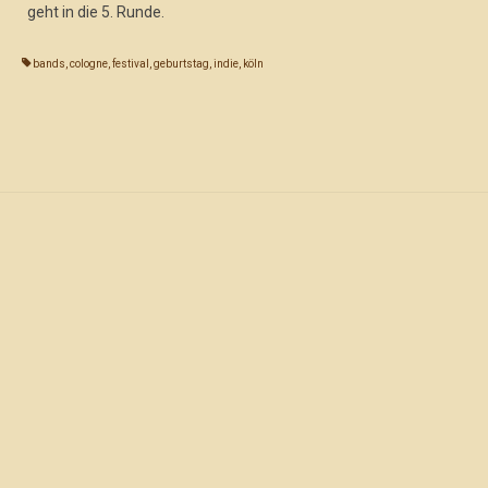
geht in die 5. Runde.
bands
,
cologne
,
festival
,
geburtstag
,
indie
,
köln