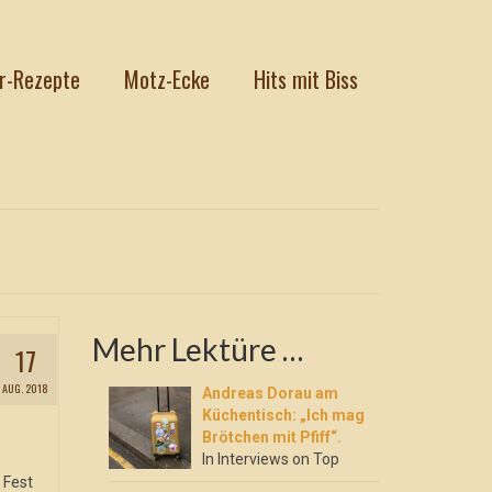
r-Rezepte
Motz-Ecke
Hits mit Biss
Mehr Lektüre …
17
AUG. 2018
Andreas Dorau am
Küchentisch: „Ich mag
Brötchen mit Pfiff“.
In Interviews on Top
 Fest