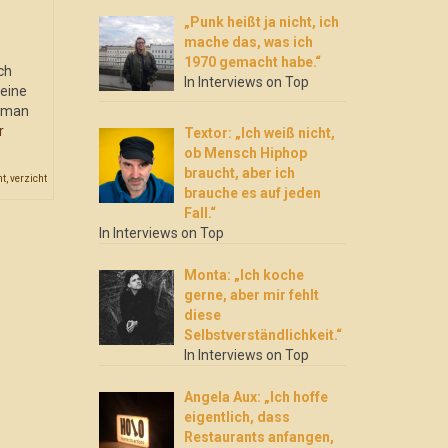
„Punk heißt ja nicht, ich
mache das, was ich
1970 gemacht habe.“
ch
In Interviews on Top
 eine
t man
r
Textor: „Ich weiß nicht,
ob Mensch Hiphop
braucht, aber ich
nt
,
verzicht
brauche es auf jeden
Fall.“
In Interviews on Top
Monta: „Ich koche
gerne, aber mir fehlt
diese
Selbstverständlichkeit.“
In Interviews on Top
Angela Aux: „Ich hoffe
eigentlich, dass
Restaurants anfangen,