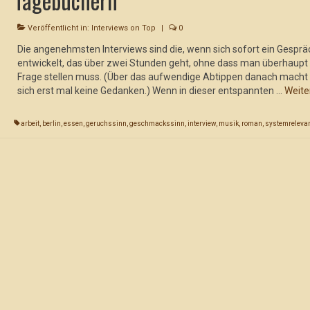
Tagebüchern
Veröffentlicht in:
Interviews on Top
|
0
Die angenehmsten Interviews sind die, wenn sich sofort ein Gesprä
entwickelt, das über zwei Stunden geht, ohne dass man überhaupt
Frage stellen muss. (Über das aufwendige Abtippen danach mach
sich erst mal keine Gedanken.) Wenn in dieser entspannten …
Weite
arbeit
,
berlin
,
essen
,
geruchssinn
,
geschmackssinn
,
interview
,
musik
,
roman
,
systemreleva