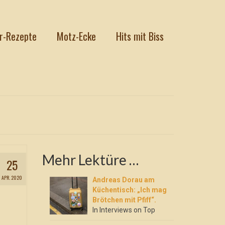
r-Rezepte
Motz-Ecke
Hits mit Biss
Mehr Lektüre …
25
APR. 2020
Andreas Dorau am
Küchentisch: „Ich mag
Brötchen mit Pfiff“.
In Interviews on Top