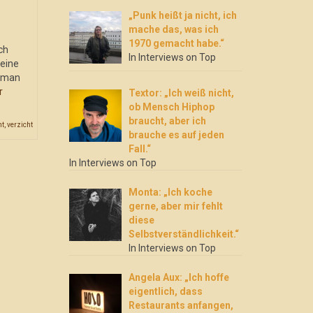
„Punk heißt ja nicht, ich
mache das, was ich
1970 gemacht habe.“
ch
In Interviews on Top
 eine
t man
r
Textor: „Ich weiß nicht,
ob Mensch Hiphop
braucht, aber ich
nt
,
verzicht
brauche es auf jeden
Fall.“
In Interviews on Top
Monta: „Ich koche
gerne, aber mir fehlt
diese
Selbstverständlichkeit.“
In Interviews on Top
Angela Aux: „Ich hoffe
eigentlich, dass
Restaurants anfangen,