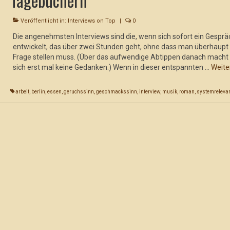
Tagebüchern
Veröffentlicht in:
Interviews on Top
|
0
Die angenehmsten Interviews sind die, wenn sich sofort ein Gesprä
entwickelt, das über zwei Stunden geht, ohne dass man überhaupt
Frage stellen muss. (Über das aufwendige Abtippen danach mach
sich erst mal keine Gedanken.) Wenn in dieser entspannten …
Weite
arbeit
,
berlin
,
essen
,
geruchssinn
,
geschmackssinn
,
interview
,
musik
,
roman
,
systemreleva