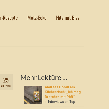
r-Rezepte
Motz-Ecke
Hits mit Biss
Mehr Lektüre …
25
APR. 2020
Andreas Dorau am
Küchentisch: „Ich mag
Brötchen mit Pfiff“.
In Interviews on Top