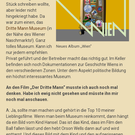
Stück schreiben wollte,
aber leider nicht
hingekriegt habe. Da
war zum einen, das
Dritte Mann Museum
(in
der Nähe des Wiener
Naschmarkts!). Ganz
Neues Album „Wien“
tolles Museum. Kann ich
nur jedem empfehlen.
Privat geführt und der Betreiber macht das richtig gut. Im Keller
befinden sich noch Dokumentationen zur Geschichte Wiens in
den verschiedenen Zonen. Unter dem Aspekt politische Bildung
ein höchst interessantes Museum.
An den Film „Der Dritte Mann“ musste ich auch noch mal
denken. Habe ich ewig nicht gesehen und müsste ihn mir
noch mal anschauen.
A: Ja, sollte man machen und gehört in die Top 10 meiner
Lieblingsfilme. Wenn man beim Museum reinkommt, dann hängt
da ein Bild vom Kind Hansel. Das ist das Kind, dass im Film den
Ball fallen lässt und den hebt Orson Wells dann auf und wird
enttarnt. Und dieses Bild mit dem Kind und den aufgerissenen