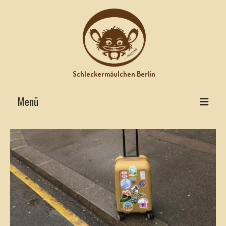
Schleckermäulchen Berlin
Menü
Interviews on Top
Lecker Urlaub
Star-Rezepte
Motz-Ecke
Hits mit Biss