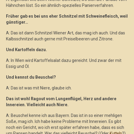
Hähnchen löst. So ein ähnlich-spezielles Panierverfahren.
Früher gab es bei uns eher Schnitzel mit Schweinefleisch, weil
günstiger…
A: Das ist dann Schnitzel Wiener Art, das mag ich auch. Und das
Kalbsschnitzel auch gerne mit Preiselbeeren und Zitrone.
Und Kartoffeln dazu.
A: In Wien wird Kartoffelsalat dazu gereicht. Und zwar der mit
Essig und Öl.
Und kennst du Beuschel?
A: Das ist was mit Niere, glaube ich.
Das ist wohl Ragout vom Lungenflügel, Herz und andere
Innereien. Vielleicht auch Niere.
A: Beuschel kenne ich aus Bayern. Das ist in so einer mehligen
Soße, mag ich. Ich habe keine Probleme mit Innereien. Es gibt
noch ein Gericht, wo ich erst später erfahren habe, dass es sich
um Pansen handelt. War das vielleicht Beuschel? (
Oder
Kutteln
?).