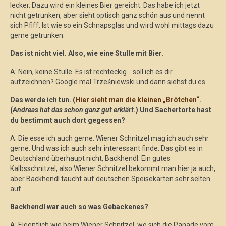
lecker. Dazu wird ein kleines Bier gereicht. Das habe ich jetzt
nicht getrunken, aber sieht optisch ganz schön aus und nennt
sich Pfiff. Ist wie so ein Schnapsglas und wird wohl mittags dazu
gerne getrunken.
Das ist nicht viel. Also, wie eine Stulle mit Bier.
A: Nein, keine Stulle. Es ist rechteckig… soll ich es dir
aufzeichnen? Google mal Trześniewski und dann siehst du es.
Das werde ich tun. (
Hier sieht man die kleinen „Brötchen“
.
(
Andreas hat das schon ganz gut erklärt
.) Und Sachertorte hast
du bestimmt auch dort gegessen?
A: Die esse ich auch gerne. Wiener Schnitzel mag ich auch sehr
gerne. Und was ich auch sehr interessant finde: Das gibt es in
Deutschland überhaupt nicht, Backhendl. Ein gutes
Kalbsschnitzel, also Wiener Schnitzel bekommt man hier ja auch,
aber Backhendl taucht auf deutschen Speisekarten sehr selten
auf.
Backhendl war auch so was Gebackenes?
A: Eigentlich wie beim Wiener Schnitzel, wo sich die Panade vom