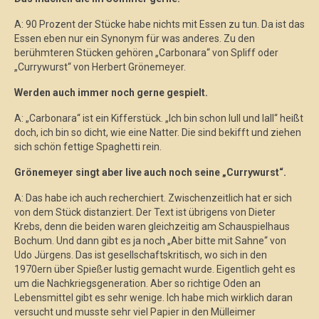
A: 90 Prozent der Stücke habe nichts mit Essen zu tun. Da ist das
Essen eben nur ein Synonym für was anderes. Zu den
berühmteren Stücken gehören „Carbonara“ von Spliff oder
„Currywurst“ von Herbert Grönemeyer.
Werden auch immer noch gerne gespielt.
A: „Carbonara“ ist ein Kifferstück. „Ich bin schon lull und lall“ heißt
doch, ich bin so dicht, wie eine Natter. Die sind bekifft und ziehen
sich schön fettige Spaghetti rein.
Grönemeyer singt aber live auch noch seine „Currywurst“.
A: Das habe ich auch recherchiert. Zwischenzeitlich hat er sich
von dem Stück distanziert. Der Text ist übrigens von Dieter
Krebs, denn die beiden waren gleichzeitig am Schauspielhaus
Bochum. Und dann gibt es ja noch „Aber bitte mit Sahne“ von
Udo Jürgens. Das ist gesellschaftskritisch, wo sich in den
1970ern über Spießer lustig gemacht wurde. Eigentlich geht es
um die Nachkriegsgeneration. Aber so richtige Oden an
Lebensmittel gibt es sehr wenige. Ich habe mich wirklich daran
versucht und musste sehr viel Papier in den Mülleimer