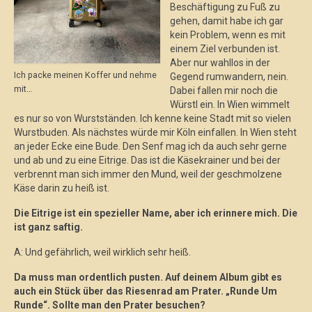
Beschäftigung zu Fuß zu
gehen, damit habe ich gar
kein Problem, wenn es mit
einem Ziel verbunden ist.
Aber nur wahllos in der
Ich packe meinen Koffer und nehme
Gegend rumwandern, nein.
mit…
Dabei fallen mir noch die
Würstl ein. In Wien wimmelt
es nur so von Wurstständen. Ich kenne keine Stadt mit so vielen
Wurstbuden. Als nächstes würde mir Köln einfallen. In Wien steht
an jeder Ecke eine Bude. Den Senf mag ich da auch sehr gerne
und ab und zu eine Eitrige. Das ist die Käsekrainer und bei der
verbrennt man sich immer den Mund, weil der geschmolzene
Käse darin zu heiß ist.
Die Eitrige ist ein spezieller Name, aber ich erinnere mich. Die
ist ganz saftig.
A: Und gefährlich, weil wirklich sehr heiß.
Da muss man ordentlich pusten. Auf deinem Album gibt es
auch ein Stück über das Riesenrad am Prater. „Runde Um
Runde“. Sollte man den Prater besuchen?