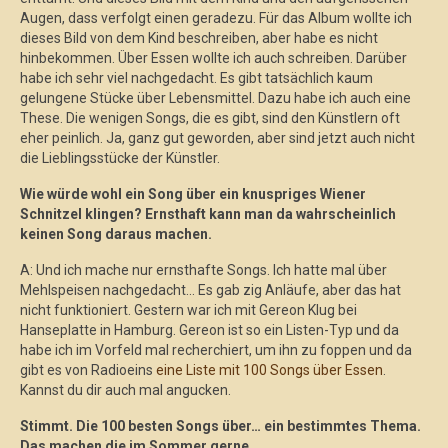
Augen, dass verfolgt einen geradezu. Für das Album wollte ich
dieses Bild von dem Kind beschreiben, aber habe es nicht
hinbekommen. Über Essen wollte ich auch schreiben. Darüber
habe ich sehr viel nachgedacht. Es gibt tatsächlich kaum
gelungene Stücke über Lebensmittel. Dazu habe ich auch eine
These. Die wenigen Songs, die es gibt, sind den Künstlern oft
eher peinlich. Ja, ganz gut geworden, aber sind jetzt auch nicht
die Lieblingsstücke der Künstler.
Wie würde wohl ein Song über ein knuspriges Wiener
Schnitzel klingen? Ernsthaft kann man da wahrscheinlich
keinen Song daraus machen.
A: Und ich mache nur ernsthafte Songs. Ich hatte mal über
Mehlspeisen nachgedacht… Es gab zig Anläufe, aber das hat
nicht funktioniert. Gestern war ich mit Gereon Klug bei
Hanseplatte in Hamburg. Gereon ist so ein Listen-Typ und da
habe ich im Vorfeld mal recherchiert, um ihn zu foppen und da
gibt es von Radioeins
eine Liste mit 100 Songs über Essen
.
Kannst du dir auch mal angucken.
Stimmt. Die 100 besten Songs über… ein bestimmtes Thema.
Das machen die im Sommer gerne.