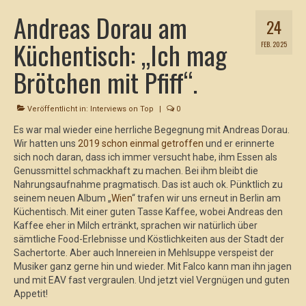
Andreas Dorau am
24
Küchentisch: „Ich mag
FEB. 2025
Brötchen mit Pfiff“.
Veröffentlicht in:
Interviews on Top
|
0
Es war mal wieder eine herrliche Begegnung mit Andreas Dorau.
Wir hatten uns
2019 schon einmal getroffen
und er erinnerte
sich noch daran, dass ich immer versucht habe, ihm Essen als
Genussmittel schmackhaft zu machen. Bei ihm bleibt die
Nahrungsaufnahme pragmatisch. Das ist auch ok. Pünktlich zu
seinem neuen Album „
Wien
“ trafen wir uns erneut in Berlin am
Küchentisch. Mit einer guten Tasse Kaffee, wobei Andreas den
Kaffee eher in Milch ertränkt, sprachen wir natürlich über
sämtliche Food-Erlebnisse und Köstlichkeiten aus der Stadt der
Sachertorte. Aber auch Innereien in Mehlsuppe verspeist der
Musiker ganz gerne hin und wieder. Mit Falco kann man ihn jagen
und mit EAV fast vergraulen. Und jetzt viel Vergnügen und guten
Appetit!