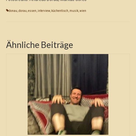
donau
,
dorau
,
essen
,
interview
,
küchentisch
,
musik
,
wien
Ähnliche Beiträge