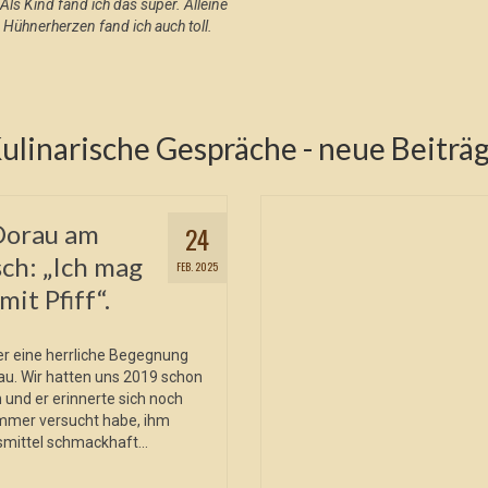
Als Kind fand ich das super. Alleine
 Hühnerherzen fand ich auch toll.
ulinarische Gespräche - neue Beiträ
Dorau am
24
ch: „Ich mag
FEB. 2025
it Pfiff“.
er eine herrliche Begegnung
u. Wir hatten uns 2019 schon
 und er erinnerte sich noch
immer versucht habe, ihm
mittel schmackhaft...