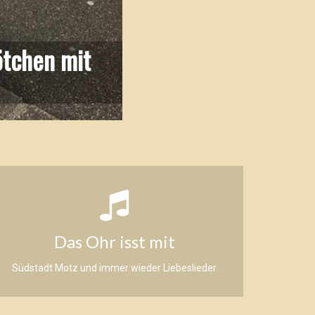
ötchen mit
Das Ohr isst mit
Südstadt Motz und immer wieder Liebeslieder