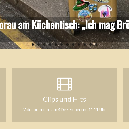
orau am Küchentisch: „Ich mag Br
Clips und Hits
Videopremiere am 4.Dezember um 11:11 Uhr