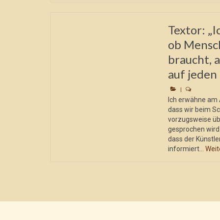
Textor: „I
ob Mensc
braucht, 
auf jeden F
|
Ich erwähne am 
dass wir beim S
vorzugsweise üb
gesprochen wird
dass der Künstler
informiert...
Weit