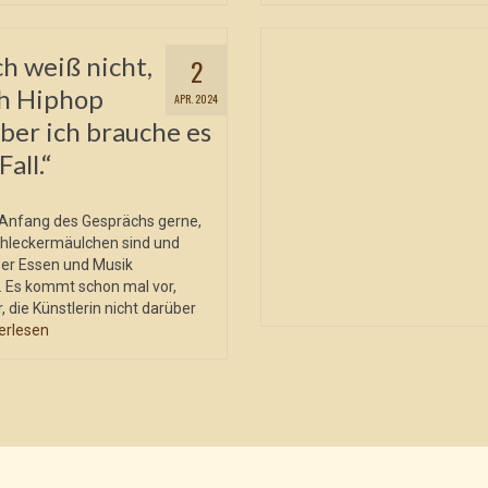
ch weiß nicht,
2
h Hiphop
APR. 2024
aber ich brauche es
all.“
Anfang des Gesprächs gerne,
chleckermäulchen sind und
er Essen und Musik
. Es kommt schon mal vor,
, die Künstlerin nicht darüber
erlesen