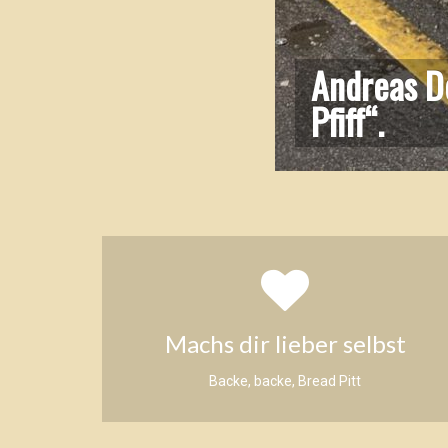
 mag Brötchen mit
Andreas D
Pfiff“.
Machs dir lieber selbst
Backe, backe, Bread Pitt