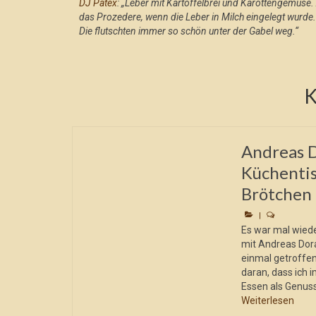
DJ Patex
: „Leber mit Kartoffelbrei und Karottengemüse. 
das Prozedere, wenn die Leber in Milch eingelegt wurde.
Die flutschten immer so schön unter der Gabel weg.“
K
Andreas 
Küchentis
Brötchen m
|
Es war mal wied
mit Andreas Dora
einmal getroffen
daran, dass ich 
Essen als Genuss
Weiterlesen