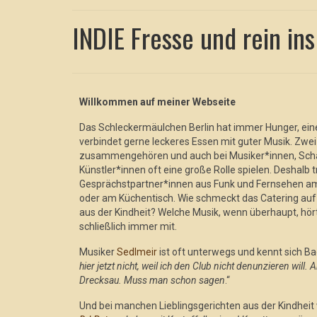
INDIE Fresse und rein i
Willkommen auf meiner Webseite
Das Schleckermäulchen Berlin hat immer Hunger, ei
verbindet gerne leckeres Essen mit guter Musik. Zwei
zusammengehören und auch bei Musiker*innen, Scha
Künstler*innen oft eine große Rolle spielen. Deshalb 
Gesprächstpartner*innen aus Funk und Fernsehen am 
oder am Küchentisch. Wie schmeckt das Catering auf 
aus der Kindheit? Welche Musik, wenn überhaupt, hör
schließlich immer mit.
Musiker
Sedlmeir
ist oft unterwegs und kennt sich Ba
hier jetzt nicht, weil ich den Club nicht denunzieren will. 
Drecksau. Muss man schon sagen
.“
Und bei manchen Lieblingsgerichten aus der Kindhei