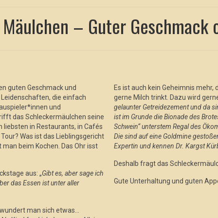
ns Mäulchen – Guter Geschmack o
nen guten Geschmack und
Es ist auch kein Geheimnis mehr,
 Leidenschaften, die einfach
gerne Milch trinkt. Dazu wird gern
uspieler*innen und
gelaunter Getreidezement und da si
trifft das Schleckermäulchen seine
ist im Grunde die Bionade des Brotes
liebsten in Restaurants, in Cafés
Schwein“ unterstem Regal des Ökoma
Tour? Was ist das Lieblingsgericht
Die sind auf eine Goldmine gestoßen
t man beim Kochen. Das Ohr isst
Expertin und kennen Dr. Kargst Kür
Deshalb fragt das Schleckermäulc
ckstage aus: „
Gibt es, aber sage ich
Gute Unterhaltung und guten Appe
Aber das Essen ist unter aller
t wundert man sich etwas…