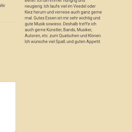
Berlin. Ich bin immer hungrig und
Wir
Produzente
neugierig. Ich laufe viel im Veedel oder
Ich erwähne am Anfang des Gesprächs
letzten Mal
Kiez herum und verreise auch ganz gerne
gerne, dass wir beim
mal. Gutes Essen ist mir sehr wichtig und
Schleckermäulchen sind und
gute Musik sowieso. Deshalb treffe ich
vorzugsweise über...
auch gerne Künstler, Bands, Musiker,
Autoren, etc. zum Quatschen und Klönen.
Ich wünsche viel Spaß und guten Appetit.