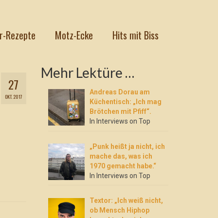
r-Rezepte
Motz-Ecke
Hits mit Biss
Mehr Lektüre …
27
Andreas Dorau am
OKT. 2017
Küchentisch: „Ich mag
Brötchen mit Pfiff“.
In Interviews on Top
„Punk heißt ja nicht, ich
mache das, was ich
1970 gemacht habe.“
In Interviews on Top
Textor: „Ich weiß nicht,
ob Mensch Hiphop