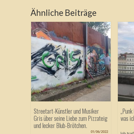
Ähnliche Beiträge
limm finde
tion mit
16/05/2019
 True
Projekt und
 heute...
Streetart-Künstler und Musiker
„Punk 
Gris über seine Liebe zum Pizzateig
was ic
und lecker Blub-Brötchen.
01/06/2022
Ich tra