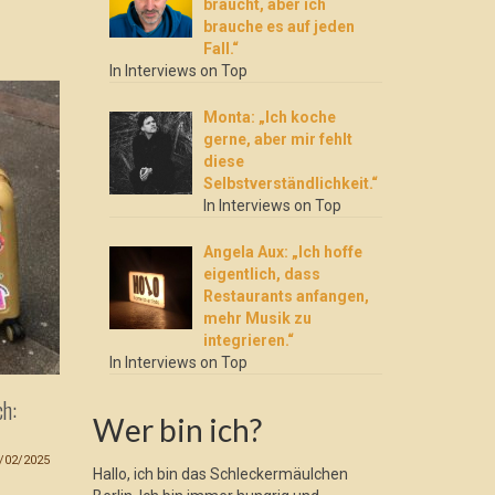
braucht, aber ich
brauche es auf jeden
Fall.“
In Interviews on Top
Monta: „Ich koche
gerne, aber mir fehlt
diese
Selbstverständlichkeit.“
In Interviews on Top
Angela Aux: „Ich hoffe
eigentlich, dass
Restaurants anfangen,
mehr Musik zu
integrieren.“
In Interviews on Top
h:
Textor: „Ich weiß nicht, ob Mensch
Monta: „Ic
Wer bin ich?
Hiphop braucht, aber ich brauche es
fehlt dies
auf jeden Fall.“
/02/2025
Hallo, ich bin das Schleckermäulchen
02/04/2024
Ich meine, 