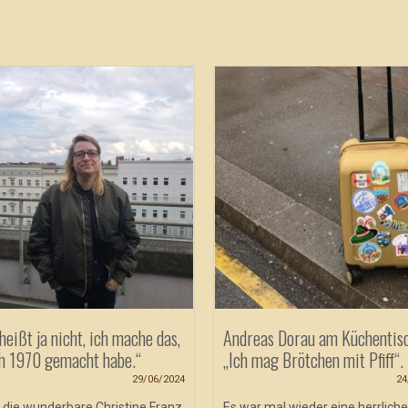
heißt ja nicht, ich mache das,
Andreas Dorau am Küchentisc
h 1970 gemacht habe.“
„Ich mag Brötchen mit Pfiff“.
29/06/2024
24
f die wunderbare Christine Franz
Es war mal wieder eine herrliche