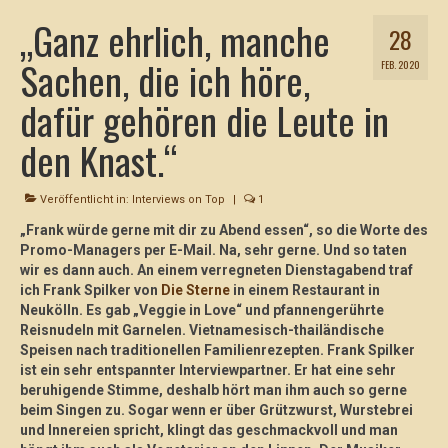
„Ganz ehrlich, manche
28
Sachen, die ich höre,
FEB. 2020
dafür gehören die Leute in
den Knast.“
Veröffentlicht in:
Interviews on Top
|
1
„Frank würde gerne mit dir zu Abend essen“, so die Worte des
Promo-Managers per E-Mail. Na, sehr gerne. Und so taten
wir es dann auch. An einem verregneten Dienstagabend traf
ich Frank Spilker von
Die Sterne
in einem Restaurant in
Neukölln. Es gab „Veggie in Love“ und pfannengerührte
Reisnudeln mit Garnelen. Vietnamesisch-thailändische
Speisen nach traditionellen Familienrezepten.
Frank Spilker
ist ein sehr entspannter Interviewpartner. Er hat eine sehr
beruhigende Stimme, deshalb hört man ihm auch so gerne
beim Singen zu. Sogar wenn er über Grützwurst, Wurstebrei
und Innereien spricht, klingt das geschmackvoll und man