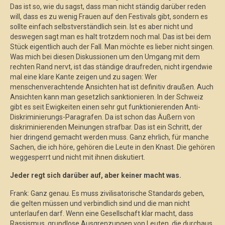
Das ist so, wie du sagst, dass man nicht ständig darüber reden
will, dass es zu wenig Frauen auf den Festivals gibt, sondern es
sollte einfach selbstverständlich sein. Ist es aber nicht und
deswegen sagt man es halt trotzdem noch mal. Das ist bei dem
Stück eigentlich auch der Fall. Man möchte es lieber nicht singen.
Was mich bei diesen Diskussionen um den Umgang mit dem
rechten Rand nervt, ist das ständige draufreden, nicht irgendwie
mal eine klare Kante zeigen und zu sagen: Wer
menschenverachtende Ansichten hat ist definitiv draußen. Auch
Ansichten kann man gesetzlich sanktionieren. In der Schweiz
gibt es seit Ewigkeiten einen sehr gut funktionierenden Anti-
Diskriminierungs-Paragrafen. Da ist schon das Äußern von
diskriminierenden Meinungen strafbar. Das ist ein Schritt, der
hier dringend gemacht werden muss. Ganz ehrlich, für manche
Sachen, die ich höre, gehören die Leute in den Knast. Die gehören
weggesperrt und nicht mit ihnen diskutiert.
Jeder regt sich darüber auf, aber keiner macht was.
Frank: Ganz genau. Es muss zivilisatorische Standards geben,
die gelten müssen und verbindlich sind und die man nicht
unterlaufen darf. Wenn eine Gesellschaft klar macht, dass
Rassismus, grundlose Ausgrenzungen von Leuten, die durchaus