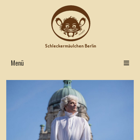
Schleckermäulchen Berlin
Menü
Interviews on Top
Lecker Urlaub
Star-Rezepte
Motz-Ecke
Hits mit Biss