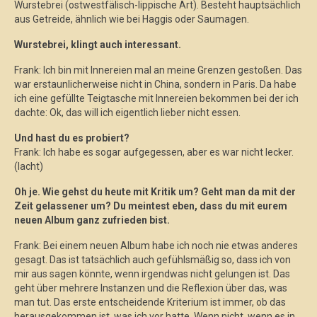
Wurstebrei (ostwestfälisch-lippische Art). Besteht hauptsächlich
aus Getreide, ähnlich wie bei Haggis oder Saumagen.
Wurstebrei, klingt auch interessant.
Frank: Ich bin mit Innereien mal an meine Grenzen gestoßen. Das
war erstaunlicherweise nicht in China, sondern in Paris. Da habe
ich eine gefüllte Teigtasche mit Innereien bekommen bei der ich
dachte: Ok, das will ich eigentlich lieber nicht essen.
Und hast du es probiert?
Frank: Ich habe es sogar aufgegessen, aber es war nicht lecker.
(lacht)
Oh je. Wie gehst du heute mit Kritik um? Geht man da mit der
Zeit gelassener um? Du meintest eben, dass du mit eurem
neuen Album ganz zufrieden bist.
Frank: Bei einem neuen Album habe ich noch nie etwas anderes
gesagt. Das ist tatsächlich auch gefühlsmäßig so, dass ich von
mir aus sagen könnte, wenn irgendwas nicht gelungen ist. Das
geht über mehrere Instanzen und die Reflexion über das, was
man tut. Das erste entscheidende Kriterium ist immer, ob das
herausgekommen ist, was ich vor hatte. Wenn nicht, wenn es in