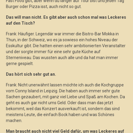
Fast Food gibt, aber wenn du länger auf Tour bist und jeden Tag
Burger oder Pizza isst, auch nicht so gut.
Das will man nicht. Es gibt aber auch schon mal was Leckeres
auf den Tisch?
Frank: Häufiger. Legendär war immer die Bistro-Bar Mokka in
Thun, in der Schweiz, wo es ja sowieso ein hohes Niveau der
Esskultur gibt. Die hatten einen sehr ambitionierten Veranstalter
und der sorgte immer für eine sehr gute Küche auf
Sterneniveau. Das wussten auch alle und da hat man immer
gerne gespielt.
Das hört sich sehr gut an.
Frank: Nicht unerwähnt lassen möchte ich auch die Kochgruppe
vom Conny Island in Leipzig. Die haben auch immer sehr gute
Sachen gezaubert, mit ganz viel Liebe und Spaß am Kochen. Da
geht es auch gar nicht ums Geld. Oder dass man das jetzt
bekommt, weil das Konzert ausverkauft ist, sondern das sind
meistens Leute, die einfach Bock haben und was Schönes
machen.
Man braucht auch nicht viel Geld dafür, um was Leckeres auf