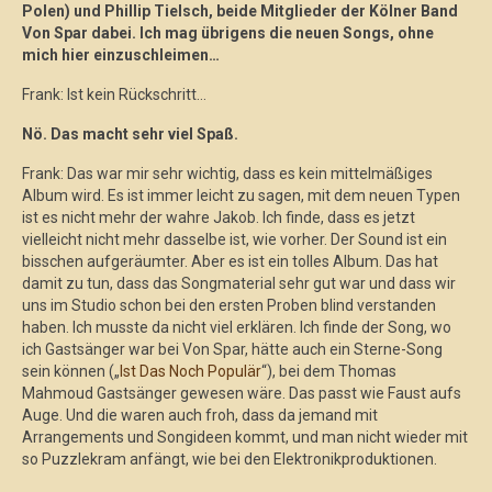
Polen) und Phillip Tielsch, beide Mitglieder der Kölner Band
Von Spar dabei. Ich mag übrigens die neuen Songs, ohne
mich hier einzuschleimen…
Frank: Ist kein Rückschritt…
Nö. Das macht sehr viel Spaß.
Frank: Das war mir sehr wichtig, dass es kein mittelmäßiges
Album wird. Es ist immer leicht zu sagen, mit dem neuen Typen
ist es nicht mehr der wahre Jakob. Ich finde, dass es jetzt
vielleicht nicht mehr dasselbe ist, wie vorher. Der Sound ist ein
bisschen aufgeräumter. Aber es ist ein tolles Album. Das hat
damit zu tun, dass das Songmaterial sehr gut war und dass wir
uns im Studio schon bei den ersten Proben blind verstanden
haben. Ich musste da nicht viel erklären. Ich finde der Song, wo
ich Gastsänger war bei Von Spar, hätte auch ein Sterne-Song
sein können („
Ist Das Noch Populär
“), bei dem Thomas
Mahmoud Gastsänger gewesen wäre. Das passt wie Faust aufs
Auge. Und die waren auch froh, dass da jemand mit
Arrangements und Songideen kommt, und man nicht wieder mit
so Puzzlekram anfängt, wie bei den Elektronikproduktionen.