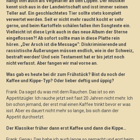
hängt ihm auch als Vegetarier an den Lippen. Der Musiker
kennt sich aus in der Landwirtschaft und isst immer seinen
Teller auf. Ein geschlachtetes Tier sollte stets komplett
verwertet werden. Seit er nicht mehr raucht kocht er sehr
gerne, und beim Kartoffeln schälen fallen ihm Songtexte ein.
Vielleicht ist diese Lyrik auch in das neue Album der Sterne
eingeflossen?! Ab sofort sollte man in diese Platte rein
hören. „Der Arsch ist die Message“: Diskriminierende und
rassistische Äußerungen müssen endlich, wie in der Schweiz,
bestraft werden! Und sein Testament hat er bis jetzt noch
nicht verfasst. Aber fangen wir mal vorne an.
Was gab es heute bei dir zum Frühstück? Bist du noch der
Kaffee und Kippe-Typ? Oder lieber deftig und üppig?
Frank: Da sagst du was mit dem Rauchen. Das ist so ein
Appetitzügler. Ich rauche jetzt seit fast 20 Jahren nicht mehr. Ich
bin schon jemand, der erst mal einen Kaffee trinkt bevor er was
isst. Aber es dauert nicht mehr so lange, bis sich dann der
Appetit durchsetzt.
Der Klassiker früher dann erst Kaffee und dann die Kippe…
Frank: Genau. Das habe ich auch lange so gemacht und erst beim