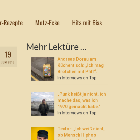
r-Rezepte
Motz-Ecke
Hits mit Biss
Mehr Lektüre …
19
Andreas Dorau am
JUNI 2018
Küchentisch: „Ich mag
Brötchen mit Pfiff“.
In Interviews on Top
„Punk heißt ja nicht, ich
mache das, was ich
1970 gemacht habe.“
In Interviews on Top
Textor: „Ich weiß nicht,
ob Mensch Hiphop