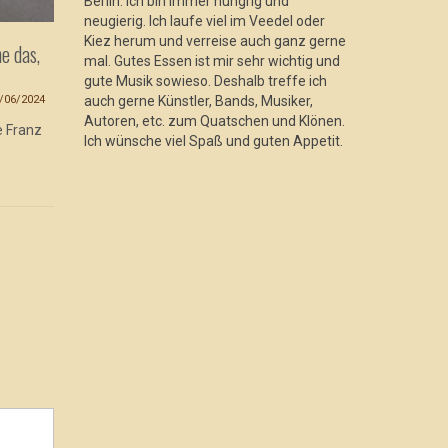
Berlin. Ich bin immer hungrig und
neugierig. Ich laufe viel im Veedel oder
Kiez herum und verreise auch ganz gerne
e das,
Textor: „Ich weiß nicht, ob Mensch
Monta: „Ic
mal. Gutes Essen ist mir sehr wichtig und
Hiphop braucht, aber ich brauche es
fehlt dies
gute Musik sowieso. Deshalb treffe ich
auf jeden Fall.“
/06/2024
auch gerne Künstler, Bands, Musiker,
Autoren, etc. zum Quatschen und Klönen.
02/04/2024
e Franz
Ich meine, 
Ich wünsche viel Spaß und guten Appetit.
Produzente
Ich erwähne am Anfang des Gesprächs
letzten Mal
gerne, dass wir beim
Schleckermäulchen sind und
vorzugsweise über...