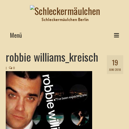
Schleckermäulchen Berlin
Menü
Interviews on Top
robbie williams_kreisch
19
Lecker Urlaub
|
0
JUNI 2018
Star-Rezepte
Motz-Ecke
Hits mit Biss