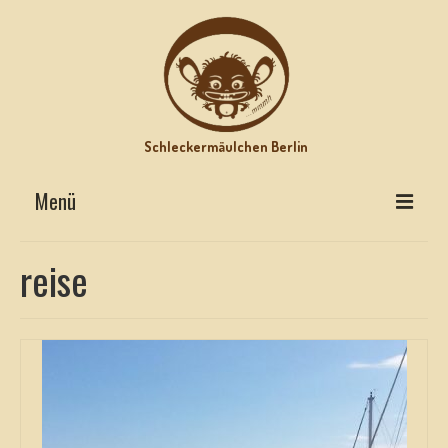
Schleckermäulchen Berlin
Menü
Interviews on Top
reise
Lecker Urlaub
Star-Rezepte
Motz-Ecke
Hits mit Biss