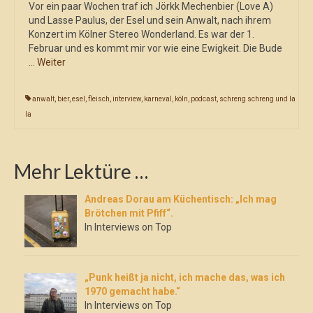
Vor ein paar Wochen traf ich Jörkk Mechenbier (Love A)
und Lasse Paulus, der Esel und sein Anwalt, nach ihrem
Konzert im Kölner Stereo Wonderland. Es war der 1.
Februar und es kommt mir vor wie eine Ewigkeit. Die Bude
…
Weiter
anwalt
,
bier
,
esel
,
fleisch
,
interview
,
karneval
,
köln
,
podcast
,
schreng schreng und la
la
Mehr Lektüre …
Andreas Dorau am Küchentisch: „Ich mag
Brötchen mit Pfiff“.
In Interviews on Top
„Punk heißt ja nicht, ich mache das, was ich
1970 gemacht habe.“
In Interviews on Top