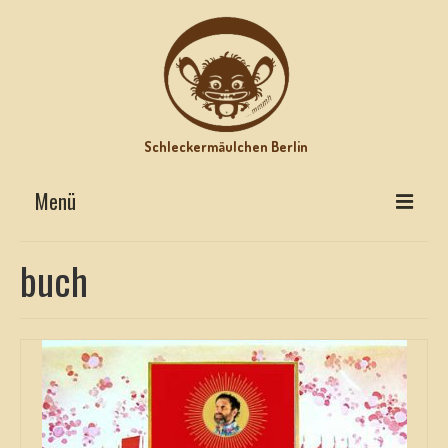
Schleckermäulchen Berlin
Menü
Interviews on Top
buch
Lecker Urlaub
Star-Rezepte
Motz-Ecke
Hits mit Biss