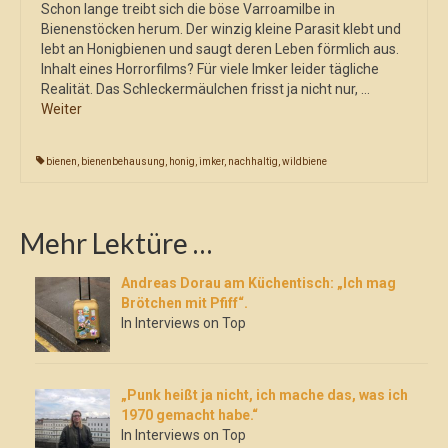
Schon lange treibt sich die böse Varroamilbe in
Bienenstöcken herum. Der winzig kleine Parasit klebt und
lebt an Honigbienen und saugt deren Leben förmlich aus.
Inhalt eines Horrorfilms? Für viele Imker leider tägliche
Realität. Das Schleckermäulchen frisst ja nicht nur, …
Weiter
bienen
,
bienenbehausung
,
honig
,
imker
,
nachhaltig
,
wildbiene
Mehr Lektüre …
Andreas Dorau am Küchentisch: „Ich mag
Brötchen mit Pfiff“.
In Interviews on Top
„Punk heißt ja nicht, ich mache das, was ich
1970 gemacht habe.“
In Interviews on Top