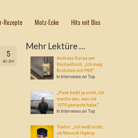
r-Rezepte
Motz-Ecke
Hits mit Biss
Mehr Lektüre …
5
Andreas Dorau am
DEZ. 2017
Küchentisch: „Ich mag
Brötchen mit Pfiff“.
In Interviews on Top
„Punk heißt ja nicht, ich
mache das, was ich
1970 gemacht habe.“
In Interviews on Top
Textor: „Ich weiß nicht,
ob Mensch Hiphop