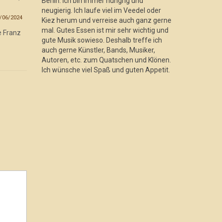
Berlin. Ich bin immer hungrig und
Hiphop braucht, aber ich brauche es
fehlt dies
neugierig. Ich laufe viel im Veedel oder
auf jeden Fall.“
/06/2024
Kiez herum und verreise auch ganz gerne
02/04/2024
mal. Gutes Essen ist mir sehr wichtig und
e Franz
Ich meine, 
gute Musik sowieso. Deshalb treffe ich
Produzente
Ich erwähne am Anfang des Gesprächs
auch gerne Künstler, Bands, Musiker,
letzten Mal
gerne, dass wir beim
Autoren, etc. zum Quatschen und Klönen.
Schleckermäulchen sind und
Ich wünsche viel Spaß und guten Appetit.
vorzugsweise über...