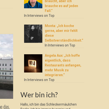
braucht, aber ich
brauche es auf jeden
Fall.“
In Interviews on Top
Monta: „Ich koche
gerne, aber mir fehlt
diese
Selbstverständlichkeit.“
In Interviews on Top
Angela Aux: „Ich hoffe
eigentlich, dass
Restaurants anfangen,
mehr Musik zu
integrieren.“
In Interviews on Top
Wer bin ich?
Hallo, ich bin das Schleckermäulchen
e das,
Textor: „Ich weiß nicht, ob Mensch
Monta: „Ic