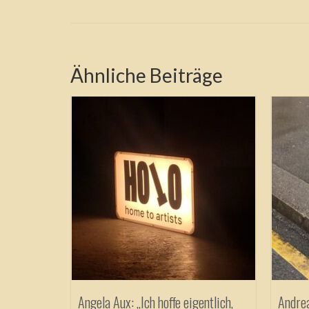
Ähnliche Beiträge
hasse ich
29/12/2016
sse, rein
rlich ist
d-Blog.
Angela Aux: „Ich hoffe eigentlich,
Andre