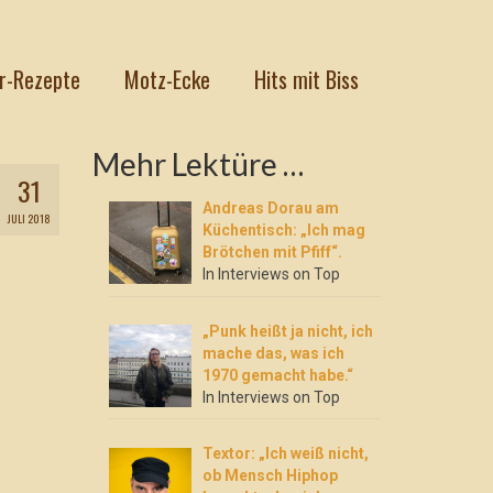
r-Rezepte
Motz-Ecke
Hits mit Biss
Mehr Lektüre …
31
Andreas Dorau am
JULI 2018
Küchentisch: „Ich mag
Brötchen mit Pfiff“.
In Interviews on Top
„Punk heißt ja nicht, ich
mache das, was ich
1970 gemacht habe.“
In Interviews on Top
Textor: „Ich weiß nicht,
ob Mensch Hiphop