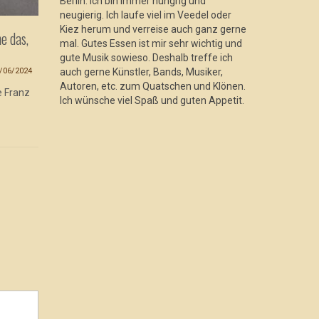
Berlin. Ich bin immer hungrig und
neugierig. Ich laufe viel im Veedel oder
Kiez herum und verreise auch ganz gerne
e das,
Textor: „Ich weiß nicht, ob Mensch
Monta: „Ic
mal. Gutes Essen ist mir sehr wichtig und
Hiphop braucht, aber ich brauche es
fehlt dies
gute Musik sowieso. Deshalb treffe ich
auf jeden Fall.“
/06/2024
auch gerne Künstler, Bands, Musiker,
Autoren, etc. zum Quatschen und Klönen.
02/04/2024
e Franz
Ich meine, 
Ich wünsche viel Spaß und guten Appetit.
Produzente
Ich erwähne am Anfang des Gesprächs
letzten Mal
gerne, dass wir beim
Schleckermäulchen sind und
vorzugsweise über...