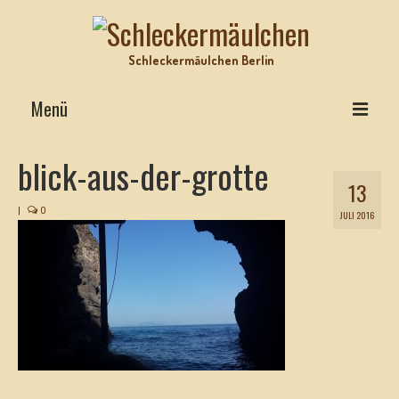
Schleckermäulchen Berlin
Menü
Interviews on Top
blick-aus-der-grotte
13
Lecker Urlaub
|
0
JULI 2016
Star-Rezepte
Motz-Ecke
Hits mit Biss