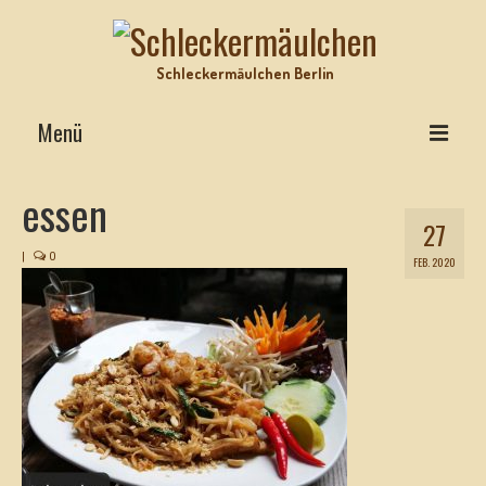
Schleckermäulchen Berlin
Menü
Interviews on Top
essen
27
Lecker Urlaub
|
0
FEB. 2020
Star-Rezepte
Motz-Ecke
Hits mit Biss