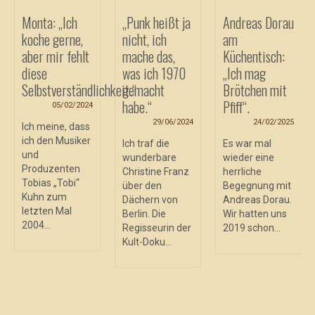
Monta: „Ich
„Punk heißt ja
Andreas Dorau
koche gerne,
nicht, ich
am
aber mir fehlt
mache das,
Küchentisch:
diese
was ich 1970
„Ich mag
Selbstverständlichkeit.“
gemacht
Brötchen mit
habe.“
Pfiff“.
05/02/2024
29/06/2024
24/02/2025
Ich meine, dass
ich den Musiker
Ich traf die
Es war mal
und
wunderbare
wieder eine
Produzenten
Christine Franz
herrliche
Tobias „Tobi“
über den
Begegnung mit
Kuhn zum
Dächern von
Andreas Dorau.
letzten Mal
Berlin. Die
Wir hatten uns
2004...
Regisseurin der
2019 schon...
Kult-Doku...