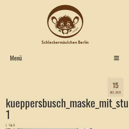
Schleckermäulchen Berlin
Menü
Interviews on Top
15
Lecker Urlaub
DEZ. 2021
Star-Rezepte
kueppersbusch_maske_mit_stul
Motz-Ecke
1
Hits mit Biss
|
0