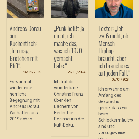
Andreas Dorau
„Punk heißt ja
Textor: „Ich
am
nicht, ich
weiß nicht, ob
Küchentisch:
mache das,
Mensch
„Ich mag
was ich 1970
Hiphop
Brötchen mit
gemacht
braucht, aber
Pfiff“.
habe.“
ich brauche es
auf jeden Fall.“
24/02/2025
29/06/2024
02/04/2024
Es war mal
Ich traf die
wieder eine
wunderbare
Ich erwähne am
herrliche
Christine Franz
Anfang des
en
Begegnung mit
über den
Gesprächs
Andreas Dorau.
Dächern von
gerne, dass wir
Wir hatten uns
Berlin. Die
beim
2019 schon...
Regisseurin der
Schleckermäulchen
Kult-Doku...
sind und
vorzugsweise
über...