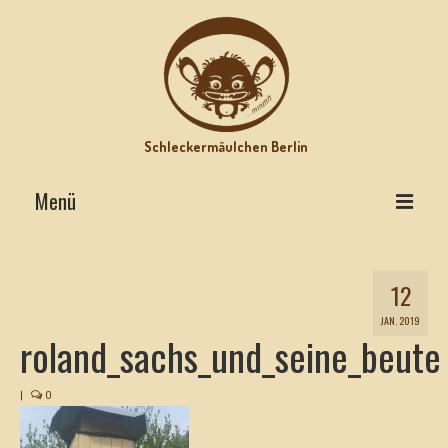
Schleckermäulchen Berlin
Menü
Interviews on Top
12
Lecker Urlaub
JAN. 2019
Star-Rezepte
roland_sachs_und_seine_beute
Motz-Ecke
|
0
Hits mit Biss